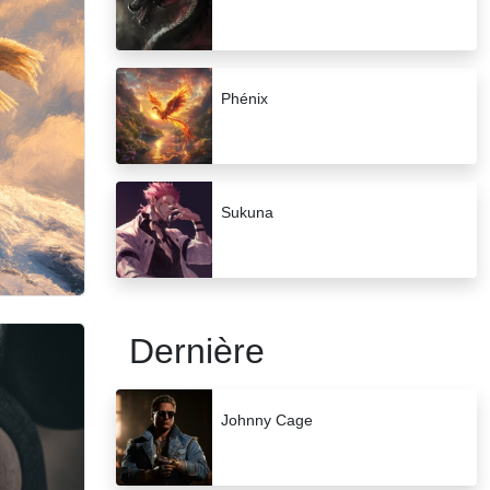
Phénix
Sukuna
Dernière
Johnny Cage