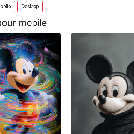
obile
Desktop
our mobile