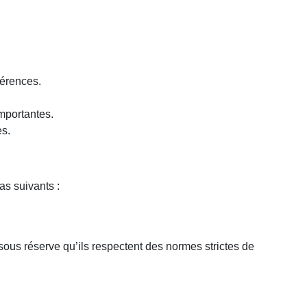
férences.
mportantes.
es.
s suivants :
ous réserve qu’ils respectent des normes strictes de