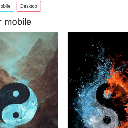
obile
Desktop
r mobile