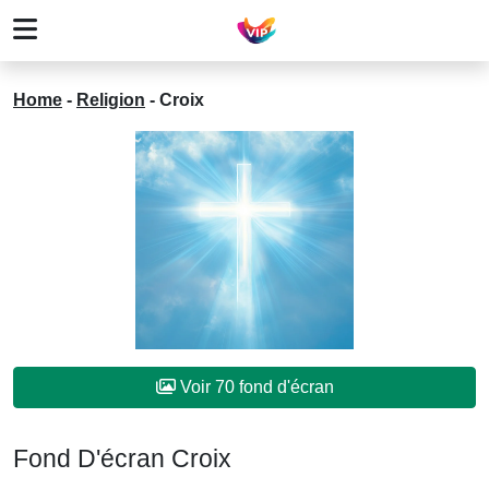
Home
-
Religion
-
Croix
Voir 70 fond d'écran
Fond D'écran Croix