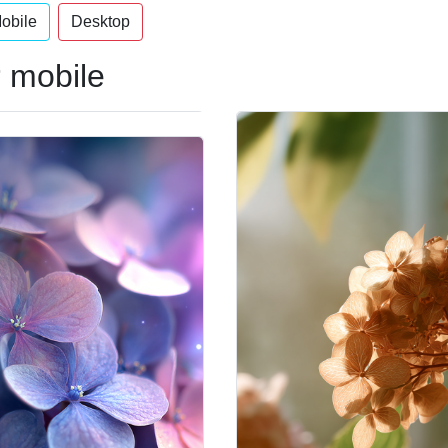
obile
Desktop
 mobile