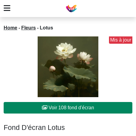
Home
-
Fleurs
-
Lotus
Mis à jour
Voir 108 fond d'écran
Fond D'écran Lotus