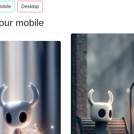
obile
Desktop
our mobile