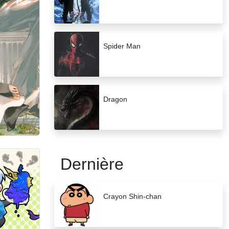
Spider Man
Dragon
Dernière
Crayon Shin-chan