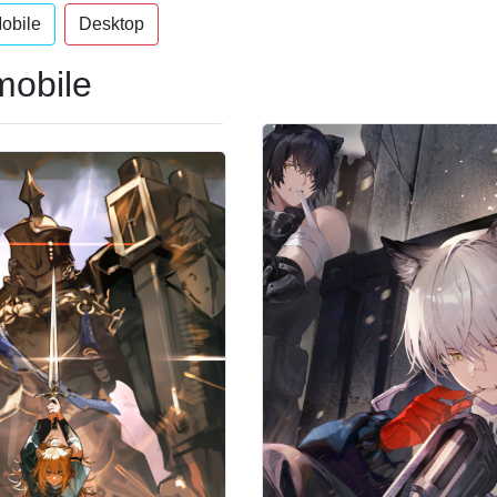
obile
Desktop
mobile