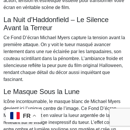
action, tension et esthétique visuelle pour transformer votre
écran en véritable scène de film.
La Nuit d’Haddonfield – Le Silence
Avant la Terreur
Ce Fond D’écran Michael Myers capture la tension avant la
première attaque. On y voit le tueur masqué avancer
lentement dans une rue éclairée par les lampadaires, son
couteau scintillant dans la pénombre. L’ambiance froide et
silencieuse reflète la peur pure du film original Halloween,
rendant chaque détail du décor aussi inquiétant que
fascinant.
Le Masque Sous la Lune
Icône incontournable, le masque blanc de Michael Myers
devient ici l’unique centre de l’image. Ce Fond D’écran
FR
Michael Myers met en valeur la lueur argentée de la lune se
reflétant sur le visage inexpressif du tueur. L’effet contraste
entre ombre et lumière souligne son mystère et crée un