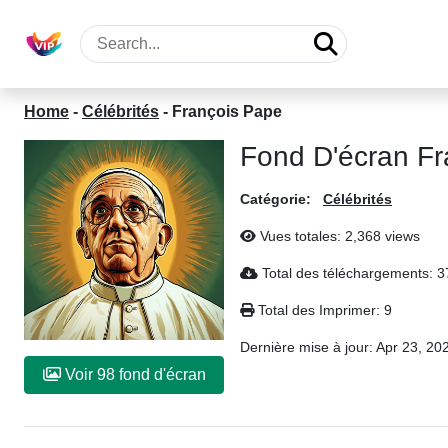
Home
-
Célébrités
-
François Pape
Fond D'écran Fr
Catégorie:
Célébrités
Vues totales: 2,368 views
Total des téléchargements: 3
Total des Imprimer: 9
Dernière mise à jour:
Apr 23, 20
Voir 98 fond d'écran