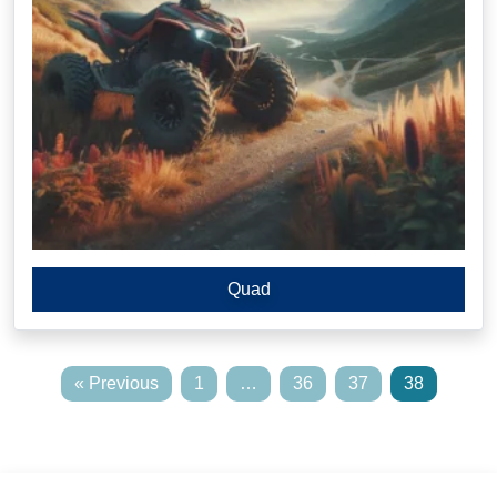
Quad
« Previous
1
…
36
37
38