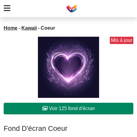
Home
-
Kawaii
-
Coeur
Mis à jour
Voir 125 fond d'écran
Fond D'écran Coeur