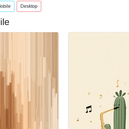
obile
Desktop
ile