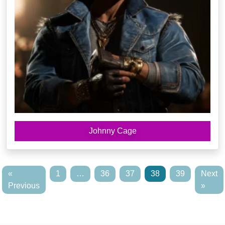
Johnny Cage
«
1
…
36
37
38
39
Next
Previous
»