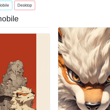
obile
Desktop
mobile