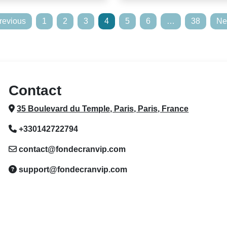
revious
1
2
3
4
5
6
…
38
Ne
Contact
35 Boulevard du Temple, Paris, Paris, France
+330142722794
contact@fondecranvip.com
support@fondecranvip.com