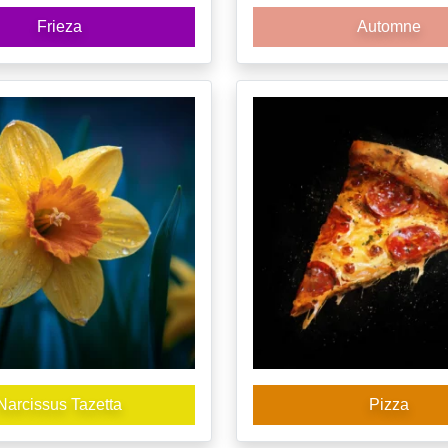
Frieza
Automne
Narcissus Tazetta
Pizza