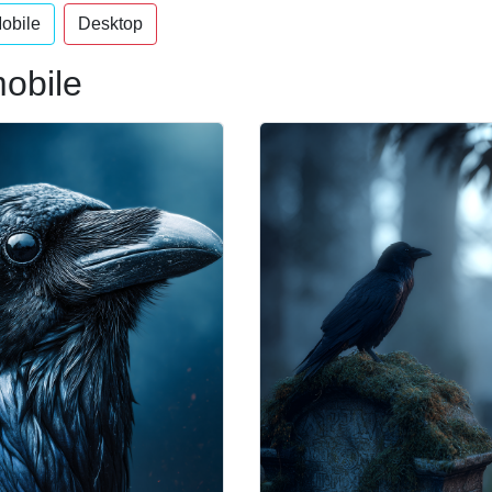
obile
Desktop
obile