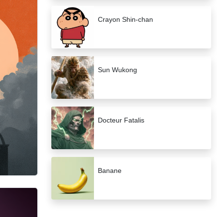
Crayon Shin-chan
Sun Wukong
Docteur Fatalis
Banane