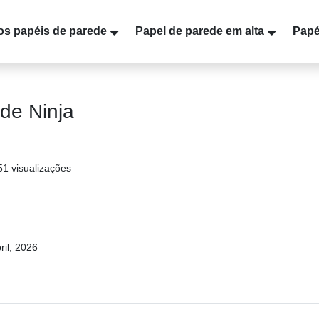
os papéis de parede
Papel de parede em alta
Papé
de Ninja
51 visualizações
ril, 2026