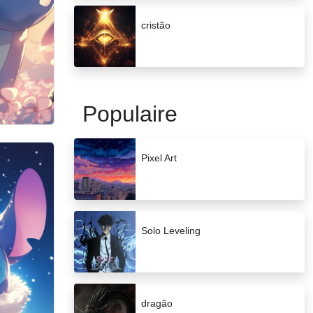
cristão
Populaire
Pixel Art
Solo Leveling
dragão