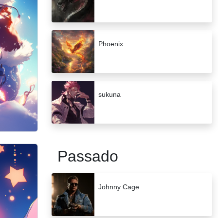
Phoenix
sukuna
Passado
Johnny Cage