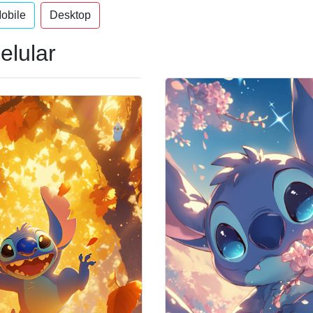
obile
Desktop
elular