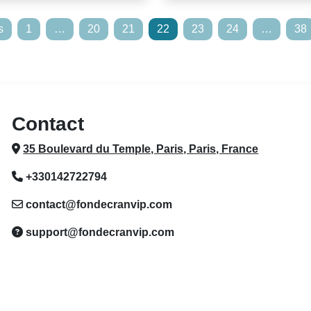
s
1
…
20
21
22
23
24
…
38
Contact
35 Boulevard du Temple, Paris, Paris, France
+330142722794
contact@fondecranvip.com
support@fondecranvip.com