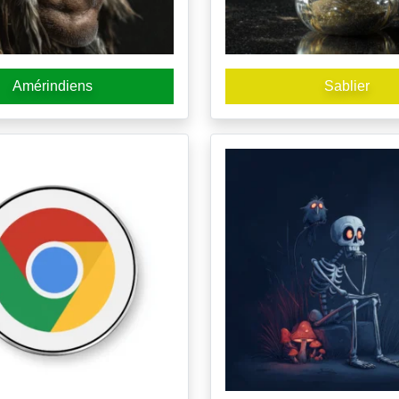
Amérindiens
Sablier