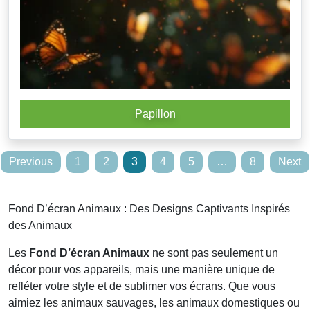
Papillon
Posts
Previous
1
2
3
4
5
…
8
Next
pagination
Fond D’écran Animaux : Des Designs Captivants Inspirés
des Animaux
Les
Fond D’écran Animaux
ne sont pas seulement un
décor pour vos appareils, mais une manière unique de
refléter votre style et de sublimer vos écrans. Que vous
aimiez les animaux sauvages, les animaux domestiques ou