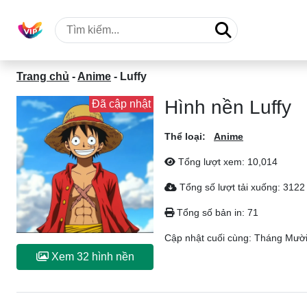
Trang chủ
-
Anime
-
Luffy
Hình nền Luffy
Đã cập nhật
Thể loại:
Anime
Tổng lượt xem: 10,014
Tổng số lượt tải xuống: 3122
Tổng số bản in: 71
Cập nhật cuối cùng:
Tháng Mười
Xem 32 hình nền