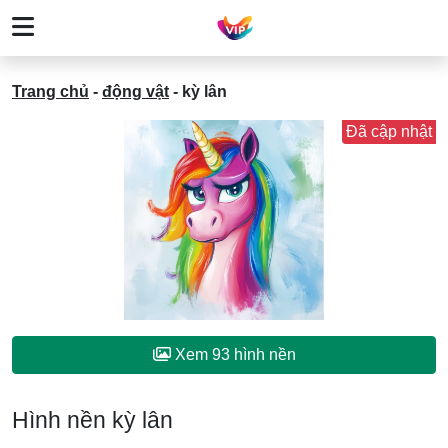
Trang chủ
-
động vật
-
kỳ lân
Đã cập nhật
Xem 93 hình nền
Hình nền kỳ lân