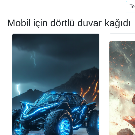
Te
Mobil için dörtlü duvar kağıdı