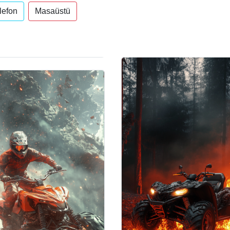
lefon
Masaüstü