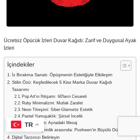
Ücretsiz Öpücük İzleri Duvar Kağıdı: Zarif ve Duygusal Ayak
İzleri
İçindekiler
İz Bırakma Sanatı: Öpüşmenin Estetiğiyle Etkileşim
Stilin Özü: Keşfedilecek 5 Kiss Marka Duvar Kağıdı
Tasarımı
Pop Art'ın İhtişamı: 60'ların Cesareti
Ruby Minimalizmi: Mutlak Zarafet
Neon Titreşimi: Siber-Glamoröz Estetik
Pastel Yumuşaklık: Şiirsel İncelik
Sinematik An: Aynadaki Mesaj
TR
Göz alıcılık ve şirinlik arasında: Pusheen'in Büyülü Dünyası
Dijital Tarzınızı Belirleyin