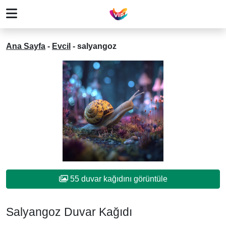
Ana Sayfa
-
Evcil
-
salyangoz
55 duvar kağıdını görüntüle
Salyangoz Duvar Kağıdı