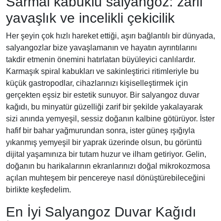
Sarmal kabuklu salyangoz: zarif
yavaşlık ve incelikli çekicilik
Her şeyin çok hızlı hareket ettiği, aşırı bağlantılı bir dünyada,
salyangozlar bize yavaşlamanın ve hayatın ayrıntılarını
takdir etmenin önemini hatırlatan büyüleyici canlılardır.
Karmaşık spiral kabukları ve sakinleştirici ritimleriyle bu
küçük gastropodlar, cihazlarınızı kişiselleştirmek için
gerçekten eşsiz bir estetik sunuyor. Bir salyangoz duvar
kağıdı, bu minyatür güzelliği zarif bir şekilde yakalayarak
sizi anında yemyeşil, sessiz doğanın kalbine götürüyor. İster
hafif bir bahar yağmurundan sonra, ister güneş ışığıyla
yıkanmış yemyeşil bir yaprak üzerinde olsun, bu görüntü
dijital yaşamınıza bir tutam huzur ve ilham getiriyor. Gelin,
doğanın bu harikalarının ekranlarınızı doğal mikrokozmosa
açılan muhteşem bir pencereye nasıl dönüştürebileceğini
birlikte keşfedelim.
En İyi Salyangoz Duvar Kağıdı