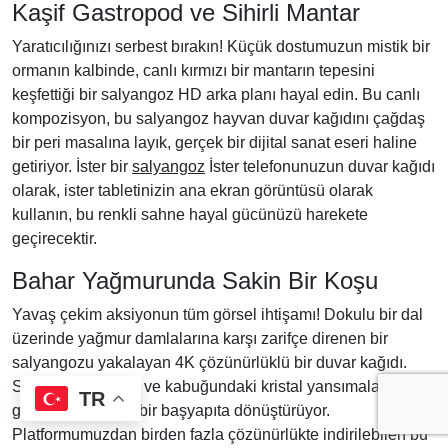
Kaşif Gastropod ve Sihirli Mantar
Yaratıcılığınızı serbest bırakın! Küçük dostumuzun mistik bir
ormanın kalbinde, canlı kırmızı bir mantarın tepesini
keşfettiği bir salyangoz HD arka planı hayal edin. Bu canlı
kompozisyon, bu salyangoz hayvan duvar kağıdını çağdaş
bir peri masalına layık, gerçek bir dijital sanat eseri haline
getiriyor. İster bir
salyangoz
İster telefonunuzun duvar kağıdı
olarak, ister tabletinizin ana ekran görüntüsü olarak
kullanın, bu renkli sahne hayal gücünüzü harekete
geçirecektir.
Bahar Yağmurunda Sakin Bir Koşu
Yavaş çekim aksiyonun tüm görsel ihtişamı! Dokulu bir dal
üzerinde yağmur damlalarına karşı zarifçe direnen bir
salyangozu yakalayan 4K çözünürlüklü bir duvar kağıdı.
Suyun derisindeki ve kabuğundaki kristal yansımaları bu
TR
görüntüyü gerçek bir başyapıta dönüştürüyor.
Platformumuzdan birden fazla çözünürlükte indirilebilen bu