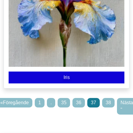
Iris
«Föregående
1
.
35
36
37
38
Nästa
"