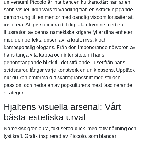
universum! Piccolo är inte bara en kultkaraktär; han är en
sann visuell ikon vars förvandling från en skräckinjagande
demonkung till en mentor med oändlig visdom fortsätter att
inspirera. Att personifiera ditt digitala utrymme med en
illustration av denna namekiska krigare fyller dina enheter
med den perfekta dosen av rå kraft, mystik och
kampsportslig elegans. Från den imponerande närvaron av
hans tunga vita kappa och intensiteten i hans
genomträngande blick till det strålande ljuset från hans
stridsauror, fångar varje konstverk en unik essens. Upptäck
hur du kan omforma ditt skärmgränssnitt med stil och
passion, och hedra en av popkulturens mest fascinerande
strateger.
Hjältens visuella arsenal: Vårt
bästa estetiska urval
Namekisk grön aura, fokuserad blick, meditativ hållning och
tyst kraft. Grafik inspirerad av Piccolo, som blandar