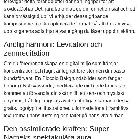
förevigar detta rörande offer där han ingriper för att
skydda
Gohan
Det handlar om att ge din enhet en själ och ett
känslomässigt djup. Vi erbjuder dessa gripande
kompositioner i olika optimerade format, så att du kan visa
upp krigarens ädla hjärta varje gång du låser upp din skärm.
Andlig harmoni: Levitation och
zenmeditation
Om du föredrar att skapa en digital miljö som främjar
koncentration och lugn, är lugnet före stormen din bästa
bundsförvant. En Piccolo Bakgrundsbilder som fångar
honom i tyst svävande, mediterande mitt i öde landskap,
kommer att förvandla din skärm till ett zen- och mystiskt
utrymme. Låt dig fängslas av den otroliga skärpan i dessa
gratis, logotypfria illustrationer, utformade för att framhäva
texturerna i hans rustning och fallet på hans vita turban.
Den assimilerade kraften: Super
Nameks spektakulära aura