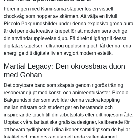
Föreningen med Kami-sama släpper lös en visuell
chockvåg som hoppar av skärmen. Att välja en livfull
Piccolo Bakgrundsbilder under denna explosiva gröna aura
är det perfekta kreativa knepet för att modernisera och ge
din användarupplevelse djup. Få direkt tillgång till dessa
digitala skapelser i ultrahög upplösning och låt denna rena
energi ge ditt digitala liv en avgjort modern estetik.
Martial Legacy: Den okrossbara duon
med Gohan
Det obrytbara band som skapats genom rigorös träning
resonerar djupt med konst- och animeentusiaster. Piccolo
Bakgrundsbilder som avbildar denna vackra koppling
mellan mästare och student ger en berättande och
inspirerande touch till din arbetsplats eller ditt nöjesområde.
Upptäck våra fantastiska grafiska designer, kalibrerade för
att bevara tydligheten i dina ikoner samtidigt som de hyllar
lojalitet och mentorskap utan ett enda vattenstämpel.