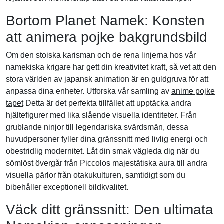
Bortom Planet Namek: Konsten
att animera pojke bakgrundsbild
Om den stoiska karisman och de rena linjerna hos vår
namekiska krigare har gett din kreativitet kraft, så vet att den
stora världen av japansk animation är en guldgruva för att
anpassa dina enheter. Utforska vår samling av
anime pojke
tapet
Detta är det perfekta tillfället att upptäcka andra
hjältefigurer med lika slående visuella identiteter. Från
grublande ninjor till legendariska svärdsmän, dessa
huvudpersoner fyller dina gränssnitt med livlig energi och
obestridlig modernitet. Låt din smak vägleda dig när du
sömlöst övergår från Piccolos majestätiska aura till andra
visuella pärlor från otakukulturen, samtidigt som du
bibehåller exceptionell bildkvalitet.
Väck ditt gränssnitt: Den ultimata