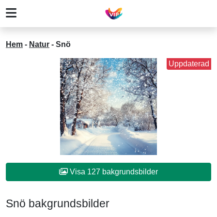
Hem
-
Natur
-
Snö
Uppdaterad
Visa 127 bakgrundsbilder
Snö bakgrundsbilder