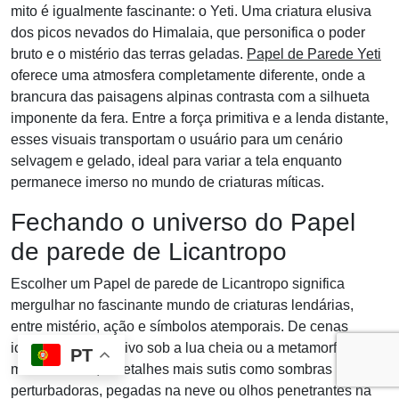
mito é igualmente fascinante: o Yeti. Uma criatura elusiva
dos picos nevados do Himalaia, que personifica o poder
bruto e o mistério das terras geladas.
Papel de Parede Yeti
oferece uma atmosfera completamente diferente, onde a
brancura das paisagens alpinas contrasta com a silhueta
imponente da fera. Entre a força primitiva e a lenda distante,
esses visuais transportam o usuário para um cenário
selvagem e gelado, ideal para variar a tela enquanto
permanece imerso no mundo de criaturas míticas.
Fechando o universo do Papel
de parede de Licantropo
Escolher um Papel de parede de Licantropo significa
mergulhar no fascinante mundo de criaturas lendárias,
entre mistério, ação e símbolos atemporais. De cenas
icônicas como o uivo sob a lua cheia ou a metamorfose no
PT
meio da noite, a detalhes mais sutis como sombras
perturbadoras, pegadas na neve ou olhos penetrantes na