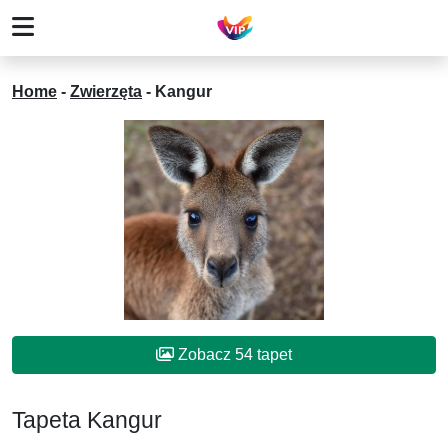
Home
-
Zwierzęta
-
Kangur
Zobacz 54 tapet
Tapeta Kangur