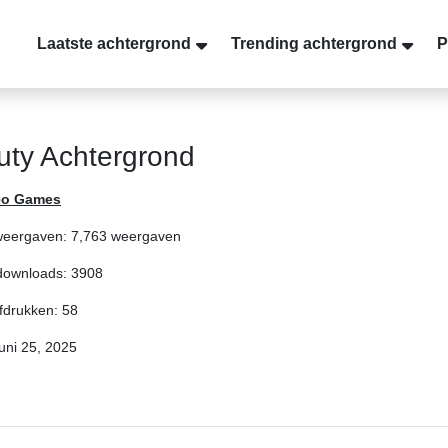
Laatste achtergrond
Trending achtergrond
P
Duty Achtergrond
eo Games
 weergaven: 7,763 weergaven
 downloads: 3908
fdrukken: 58
uni 25, 2025