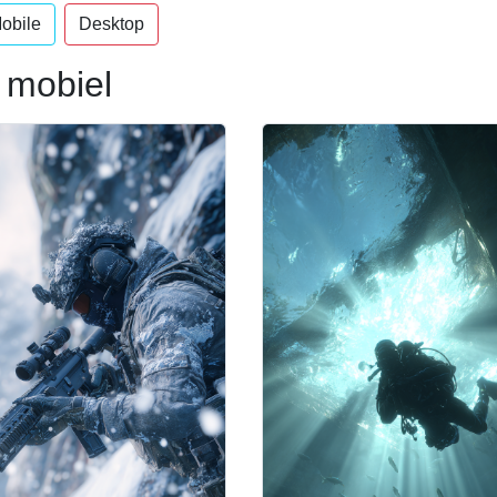
obile
Desktop
 mobiel