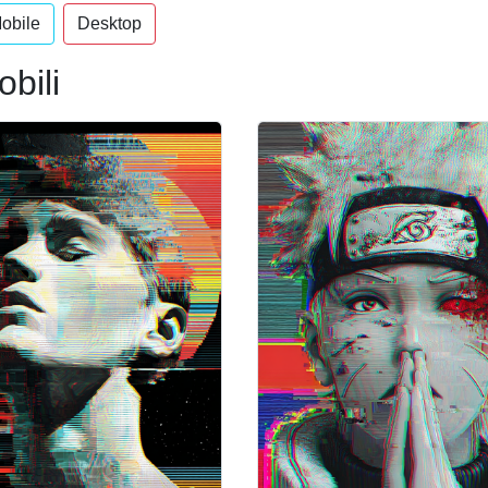
obile
Desktop
obili