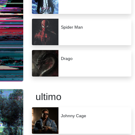
Spider Man
Drago
ultimo
Johnny Cage