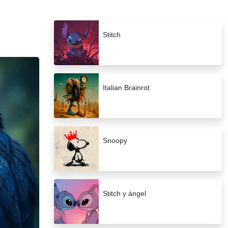
Stitch
Italian Brainrot
Snoopy
Stitch y ángel