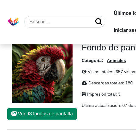
Últimos f
Iniciar se
Inicio
-
Animales
-
Loro
Fondo de pant
Categoría:
Animales
Vistas totales: 657 vistas
Descargas totales: 180
Impresión total: 3
Última actualización:
07 de 
Ver 93 fondos de pantalla