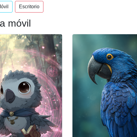
óvil
Escritorio
a móvil