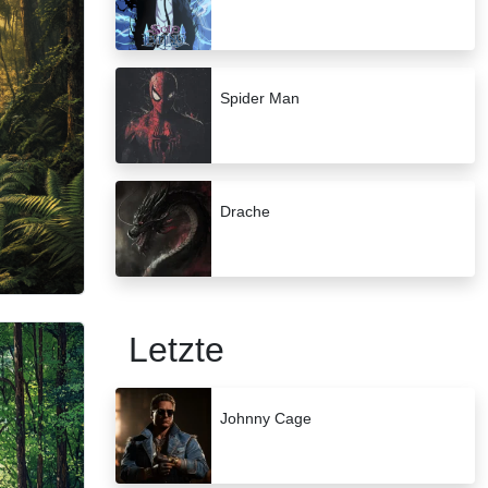
Spider Man
Drache
Letzte
Johnny Cage