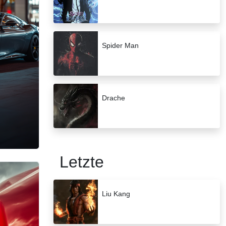
Spider Man
Drache
Letzte
Liu Kang